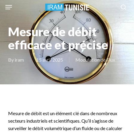
Skip
Menu
to
sea
main
content
Mesure de débit
efficace et précise
By
iram
15 avril 2025
Modulation de Flux
Mesure de débit est un élément clé dans de nombreux
secteurs industriels et scientifiques. Qu’il s’agisse de
surveiller le débit volumétrique d’un fluide ou de calculer