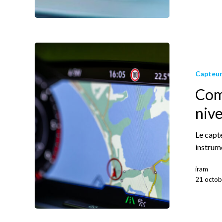
Capteur
Com
nive
Le capt
instrum
iram
21 octob