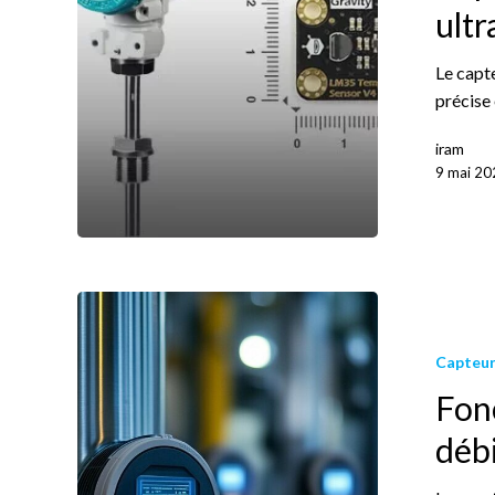
ultr
Le capt
précise 
iram
9 mai 20
Capteur
Fon
débi