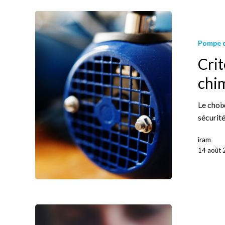
Pompe 
Cri
chi
Le choi
sécurité
iram
14 août