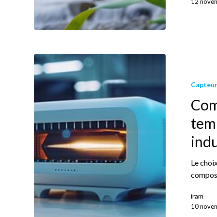
12 nove
Capteur
Com
temp
indu
Le choi
compos
iram
10 nove