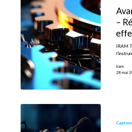
Ava
– Ré
effe
IRAM Tun
l’instru
iram
28 mai 
Capteur