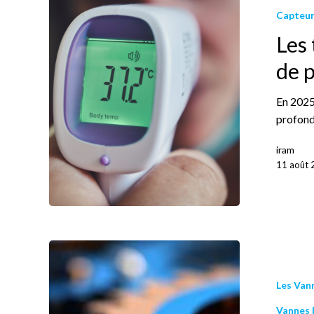
Capteur
Les
de 
En 2025,
profond
iram
11 août
Les Van
Vannes 