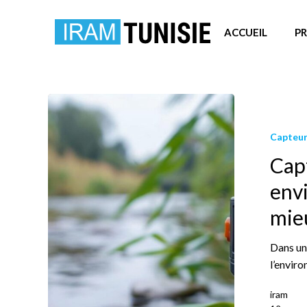
Skip
to
ACCUEIL
P
main
content
Capteur
Cap
envi
mie
Dans un
l’envir
iram