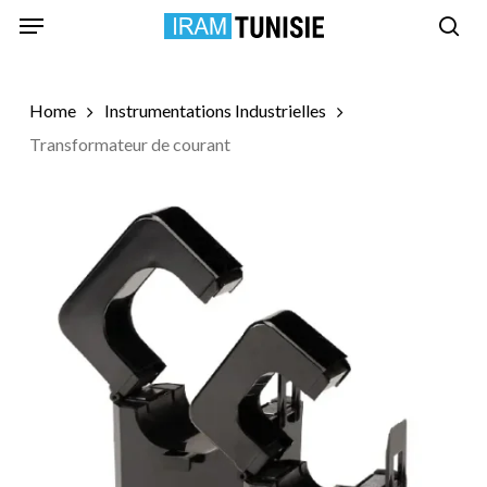
Skip
Menu
to
sea
main
content
Home
Instrumentations Industrielles
Transformateur de courant