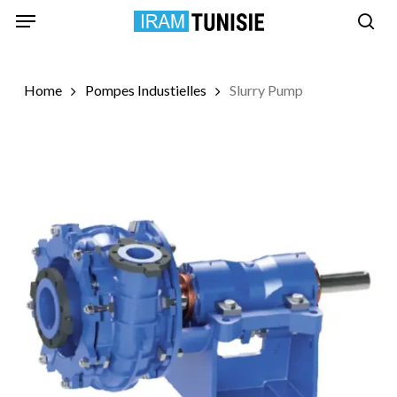
Skip
Menu
to
sea
main
content
Home
Pompes Industielles
Slurry Pump