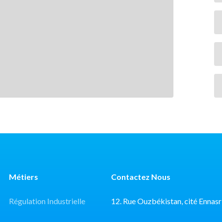
Métiers
Contactez Nous
Régulation Industrielle
12. Rue Ouzbékistan, cité Ennasr